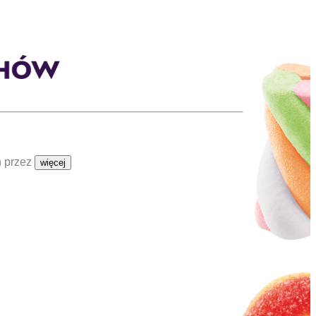
h przez
więcej