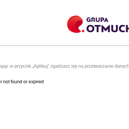
kając w przycisk „Aplikuj” zgadzasz się na przetwarzanie danyc
er not found or expired