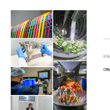
Kli
Off